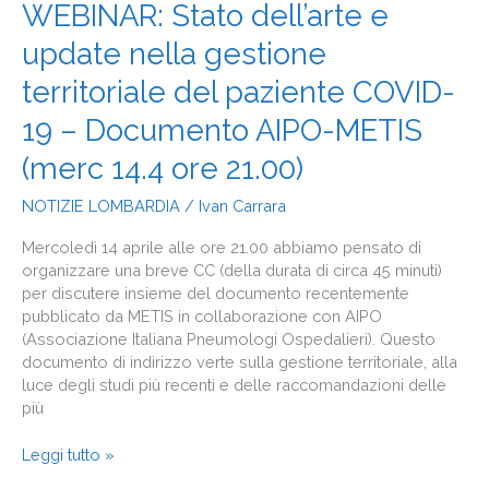
WEBINAR:
WEBINAR: Stato dell’arte e
Stato
update nella gestione
dell’arte
e
territoriale del paziente COVID-
update
nella
19 – Documento AIPO-METIS
gestione
(merc 14.4 ore 21.00)
territoriale
del
NOTIZIE LOMBARDIA
/
Ivan Carrara
paziente
COVID-
Mercoledì 14 aprile alle ore 21.00 abbiamo pensato di
19
organizzare una breve CC (della durata di circa 45 minuti)
–
per discutere insieme del documento recentemente
Documento
pubblicato da METIS in collaborazione con AIPO
AIPO-
(Associazione Italiana Pneumologi Ospedalieri). Questo
METIS
documento di indirizzo verte sulla gestione territoriale, alla
(merc
luce degli studi più recenti e delle raccomandazioni delle
14.4
più
ore
21.00)
Leggi tutto »