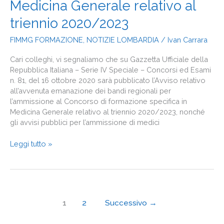
Medicina Generale relativo al
per
l’ammissione
triennio 2020/2023
al
Concorso
FIMMG FORMAZIONE
,
NOTIZIE LOMBARDIA
/
Ivan Carrara
di
formazione
Cari colleghi, vi segnaliamo che su Gazzetta Ufficiale della
specifica
Repubblica Italiana – Serie IV Speciale – Concorsi ed Esami
in
n. 81, del 16 ottobre 2020 sarà pubblicato l’Avviso relativo
Medicina
all’avvenuta emanazione dei bandi regionali per
Generale
l’ammissione al Concorso di formazione specifica in
relativo
Medicina Generale relativo al triennio 2020/2023, nonché
al
gli avvisi pubblici per l’ammissione di medici
triennio
2020/2023
Leggi tutto »
1
2
Successivo
→