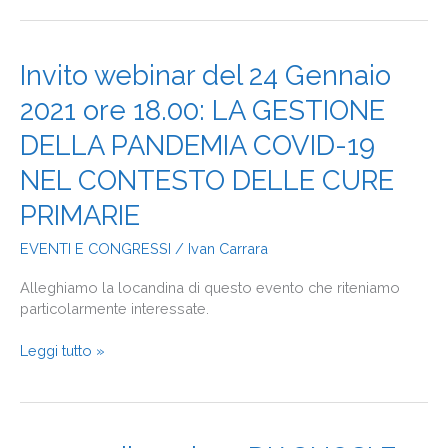
Invito
Invito webinar del 24 Gennaio
webinar
2021 ore 18.00: LA GESTIONE
del
24
DELLA PANDEMIA COVID-19
Gennaio
2021
NEL CONTESTO DELLE CURE
ore
PRIMARIE
18.00:
LA
EVENTI E CONGRESSI
/
Ivan Carrara
GESTIONE
DELLA
Alleghiamo la locandina di questo evento che riteniamo
PANDEMIA
particolarmente interessate.
COVID-
19
Leggi tutto »
NEL
CONTESTO
DELLE
CURE
PRIMARIE