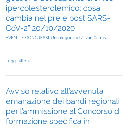
paziente
ipercolesterolemico: cosa
e
cambia nel pre e post SARS-
la
gestione
CoV-2” 20/10/2020
del
paziente
EVENTI E CONGRESSI
,
Uncategorized
/
Ivan Carrara
cronico
ipercolesterolemico:
cosa
cambia
Leggi tutto »
nel
pre
e
post
Avviso
Avviso relativo all’avvenuta
SARS-
relativo
CoV-
emanazione dei bandi regionali
all’avvenuta
2”
emanazione
20/10/2020
per l’ammissione al Concorso di
dei
bandi
formazione specifica in
regionali