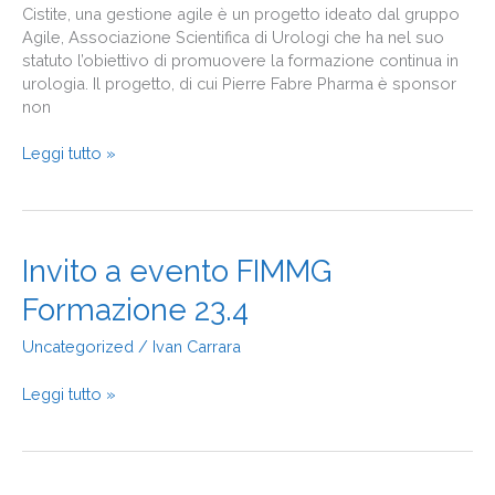
Cistite, una gestione agile è un progetto ideato dal gruppo
Agile, Associazione Scientifica di Urologi che ha nel suo
statuto l’obiettivo di promuovere la formazione continua in
urologia. Il progetto, di cui Pierre Fabre Pharma è sponsor
non
Leggi tutto »
Invito
Invito a evento FIMMG
a
Formazione 23.4
evento
FIMMG
Uncategorized
/
Ivan Carrara
Formazione
23.4
Leggi tutto »