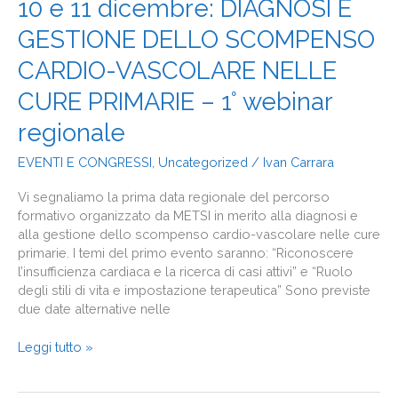
10
10 e 11 dicembre: DIAGNOSI E
e
GESTIONE DELLO SCOMPENSO
11
dicembre:
CARDIO-VASCOLARE NELLE
DIAGNOSI
E
CURE PRIMARIE – 1° webinar
GESTIONE
regionale
DELLO
SCOMPENSO
EVENTI E CONGRESSI
,
Uncategorized
/
Ivan Carrara
CARDIO-
VASCOLARE
Vi segnaliamo la prima data regionale del percorso
NELLE
formativo organizzato da METSI in merito alla diagnosi e
CURE
alla gestione dello scompenso cardio-vascolare nelle cure
PRIMARIE
primarie. I temi del primo evento saranno: “Riconoscere
–
l’insufficienza cardiaca e la ricerca di casi attivi” e “Ruolo
1°
degli stili di vita e impostazione terapeutica” Sono previste
webinar
due date alternative nelle
regionale
Leggi tutto »