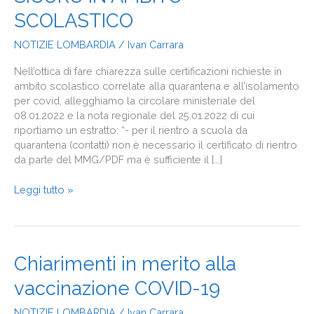
RIENTRO
SCOLASTICO
SICURO
IN
NOTIZIE LOMBARDIA
/
Ivan Carrara
AMBITO
SCOLASTICO
Nell’ottica di fare chiarezza sulle certificazioni richieste in
ambito scolastico correlate alla quarantena e all’isolamento
per covid, allegghiamo la circolare ministeriale del
08.01.2022 e la nota regionale del 25.01.2022 di cui
riportiamo un estratto: “- per il rientro a scuola da
quarantena (contatti) non è necessario il certificato di rientro
da parte del MMG/PDF ma è sufficiente il […]
Leggi tutto »
Chiarimenti
Chiarimenti in merito alla
in
vaccinazione COVID-19
merito
alla
NOTIZIE LOMBARDIA
/
Ivan Carrara