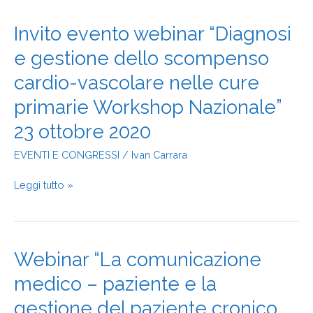
Invito
Invito evento webinar “Diagnosi
evento
e gestione dello scompenso
webinar
“Diagnosi
cardio-vascolare nelle cure
e
gestione
primarie Workshop Nazionale”
dello
23 ottobre 2020
scompenso
cardio-
EVENTI E CONGRESSI
/
Ivan Carrara
vascolare
nelle
Leggi tutto »
cure
primarie
Workshop
Nazionale”
23
Webinar
Webinar “La comunicazione
ottobre
“La
2020
medico – paziente e la
comunicazione
medico
gestione del paziente cronico
–