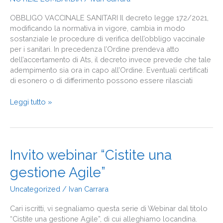
vaccinazione
COVID-
OBBLIGO VACCINALE SANITARI Il decreto legge 172/2021,
19
modificando la normativa in vigore, cambia in modo
sostanziale le procedure di verifica dell’obbligo vaccinale
per i sanitari. In precedenza l’Ordine prendeva atto
dell’accertamento di Ats, il decreto invece prevede che tale
adempimento sia ora in capo all’Ordine. Eventuali certificati
di esonero o di differimento possono essere rilasciati
Leggi tutto »
Invito
Invito webinar “Cistite una
webinar
gestione Agile”
“Cistite
una
Uncategorized
/
Ivan Carrara
gestione
Agile”
Cari iscritti, vi segnaliamo questa serie di Webinar dal titolo
“Cistite una gestione Agile”, di cui alleghiamo locandina.