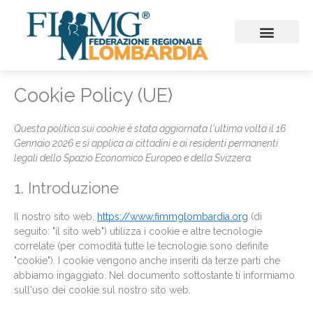
Vai
al
contenuto
CHI SIAMO
CONSIGLIO REGIONALE
SEZIONI PROVINCIALI
CONTINUITA’ ASSISTENZ
FIMMG FORMAZION
EMERGENZA SANITARIA
CONGRESSI ED EVENTI
Consent
Consent
Consent
Consent
Consent
Consent
Consent
Consent
Prefere
Statistic
Marketin
Cookie Policy (UE)
to
to
to
to
to
to
to
to
service
service
service
service
service
service
service
service
admin
wordpress
auxin-
elementor
google-
complianz
google-
varie
Questa politica sui cookie è stata aggiornata l'ultima volta il 16
elements
maps
analytics
Gennaio 2026 e si applica ai cittadini e ai residenti permanenti
legali dello Spazio Economico Europeo e della Svizzera.
1. Introduzione
Il nostro sito web,
https://www.fimmglombardia.org
(di
seguito: "il sito web") utilizza i cookie e altre tecnologie
correlate (per comodità tutte le tecnologie sono definite
"cookie"). I cookie vengono anche inseriti da terze parti che
abbiamo ingaggiato. Nel documento sottostante ti informiamo
sull'uso dei cookie sul nostro sito web.