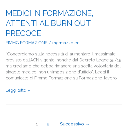
MEDICI
MEDICI IN FORMAZIONE,
IN
ATTENTI AL BURN OUT
FORMAZIONE,
ATTENTI
PRECOCE
AL
BURN
FIMMG FORMAZIONE
/
mgrmazzoleni
OUT
PRECOCE
“Concordiamo sulla necessità di aumentare il massimale
previsto dall’ACN vigente, nonché dal Decreto Legge 35/19,
ma crediamo che debba rimanere una scelta volontaria del
singolo medico, non un’imposizione d’ufficio”. Leggi il
comunicato di Fimmg Formazione su Formazione-lavoro
Leggi tutto »
1
2
Successivo
→