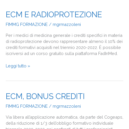
ECM
ECM E RADIOPROTEZIONE
E
FIMMG FORMAZIONE
/
mgrmazzoleni
RADIOPROTEZIONE
Per i medici di medicina generale i crediti specifici in materia
di radioprotezione devono rappresentare almeno il 10% dei
crediti formativi acquisiti nel triennio 2020-2022. È possibile
iscriversi ad un corso gratuito sulla piattaforma FadInMed.
Leggi tutto »
ECM,
ECM, BONUS CREDITI
BONUS
FIMMG FORMAZIONE
/
mgrmazzoleni
CREDITI
Via libera all’applicazione automatica, da parte del Cogeaps,
della riduzione di 1/3 dell’obbligo formativo individuale