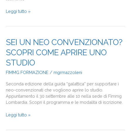
Leggi tutto »
SEI
SEI UN NEO CONVENZIONATO?
UN
SCOPRI COME APRIRE UNO
NEO
CONVENZIONATO?
STUDIO
SCOPRI
COME
FIMMG FORMAZIONE
/
mgrmazzoleni
APRIRE
UNO
Seconda edizione della guida “galattica” per supportare i
STUDIO
neo-convenzionati che vogliono aprire lo studio.
Appuntamento il 30 settembre alle 10 nella sede di Fimmg
Lombardia. Scopri il programma e le modalità di iscrizione.
Leggi tutto »