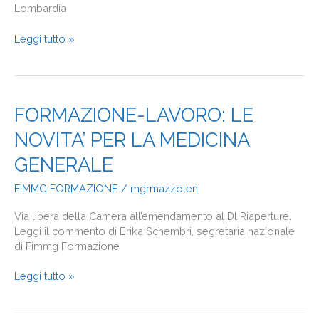
Lombardia
Leggi tutto »
FORMAZIONE-
FORMAZIONE-LAVORO: LE
LAVORO:
NOVITA’ PER LA MEDICINA
LE
NOVITA’
GENERALE
PER
LA
FIMMG FORMAZIONE
/
mgrmazzoleni
MEDICINA
GENERALE
Via libera della Camera all’emendamento al Dl Riaperture.
Leggi il commento di Erika Schembri, segretaria nazionale
di Fimmg Formazione
Leggi tutto »