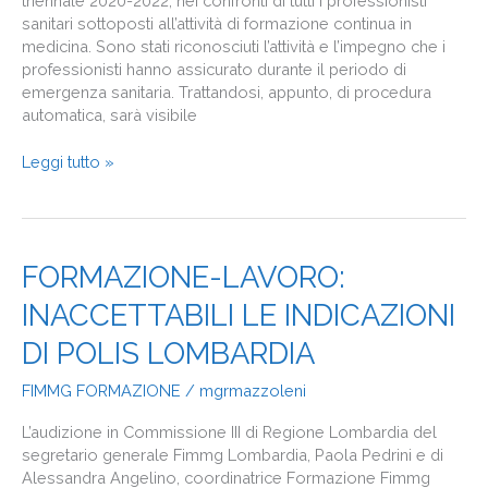
triennale 2020-2022, nei confronti di tutti i professionisti
sanitari sottoposti all’attività di formazione continua in
medicina. Sono stati riconosciuti l’attività e l’impegno che i
professionisti hanno assicurato durante il periodo di
emergenza sanitaria. Trattandosi, appunto, di procedura
automatica, sarà visibile
Leggi tutto »
FORMAZIONE-
FORMAZIONE-LAVORO:
LAVORO:
INACCETTABILI LE INDICAZIONI
INACCETTABILI
LE
DI POLIS LOMBARDIA
INDICAZIONI
DI
FIMMG FORMAZIONE
/
mgrmazzoleni
POLIS
LOMBARDIA
L’audizione in Commissione III di Regione Lombardia del
segretario generale Fimmg Lombardia, Paola Pedrini e di
Alessandra Angelino, coordinatrice Formazione Fimmg