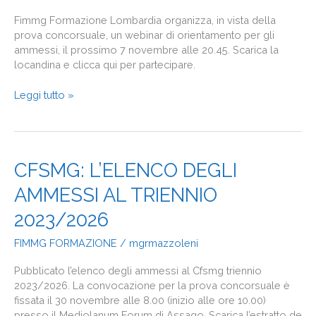
DI
«ORIENTAMENTO»
Fimmg Formazione Lombardia organizza, in vista della
prova concorsuale, un webinar di orientamento per gli
ammessi, il prossimo 7 novembre alle 20.45. Scarica la
locandina e clicca qui per partecipare.
Leggi tutto »
CFSMG:
CFSMG: L’ELENCO DEGLI
L’ELENCO
AMMESSI AL TRIENNIO
DEGLI
AMMESSI
2023/2026
AL
TRIENNIO
FIMMG FORMAZIONE
/
mgrmazzoleni
2023/2026
Pubblicato l’elenco degli ammessi al Cfsmg triennio
2023/2026. La convocazione per la prova concorsuale è
fissata il 30 novembre alle 8.00 (inizio alle ore 10.00)
presso il Mediolanum Forum di Assago. Scarica l’estratto de