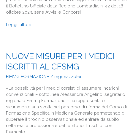
il Bollettino Ufficiale della Regione Lombardia, n. 42 del 18
ottobre 2023, serie Avvisi e Concorsi.
Leggi tutto »
NUOVE
NUOVE MISURE PER I MEDICI
MISURE
ISCRITTI AL CFSMG
PER
I
FIMMG FORMAZIONE
/
mgrmazzoleni
MEDICI
ISCRITTI
«La possibilità per i medici corsisti di assumere incarichi
AL
convenzionali – sottolinea Alessandra Angelino, segretario
CFSMG
regionale Fimmg Formazione – ha rappresentato
sicuramente una svolta nel percorso di riforma del Corso di
Formazione Specifica in Medicina Generale permettendo di
superare il tirocinio osservazionale ed entrare da subito
nella realtà professionale del territorio. Il rischio, con
l’aumento