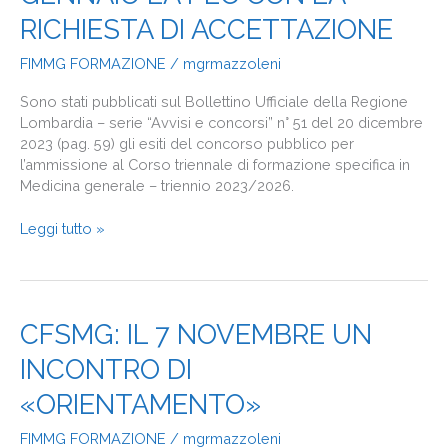
MMG
2023/2026:
RICHIESTA DI ACCETTAZIONE
ENTRO
FIMMG FORMAZIONE
/
mgrmazzoleni
IL
26
Sono stati pubblicati sul Bollettino Ufficiale della Regione
GENNAIO
Lombardia – serie “Avvisi e concorsi” n° 51 del 20 dicembre
LA
2023 (pag. 59) gli esiti del concorso pubblico per
PEC
l’ammissione al Corso triennale di formazione specifica in
CON
Medicina generale – triennio 2023/2026.
LA
RICHIESTA
Leggi tutto »
DI
ACCETTAZIONE
CFSMG:
CFSMG: IL 7 NOVEMBRE UN
IL
INCONTRO DI
7
NOVEMBRE
«ORIENTAMENTO»
UN
INCONTRO
FIMMG FORMAZIONE
/
mgrmazzoleni