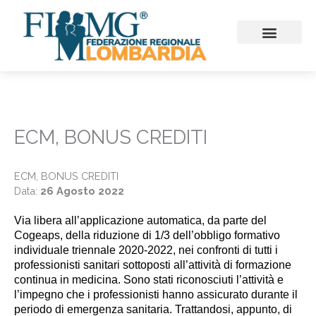
Vai
al
contenuto
CHI SIAMO
CONSIGLIO REGIONALE
SEZIONI PROVINCIALI
CONTINUITA’ ASSISTENZ
FIMMG FORMAZION
EMERGENZA SANITARIA
CONGRESSI ED EVENTI
ECM, BONUS CREDITI
ECM, BONUS CREDITI
Data:
26 Agosto 2022
Via libera all’applicazione automatica, da parte del
Cogeaps, della riduzione di 1/3 dell’obbligo formativo
individuale triennale 2020-2022, nei confronti di tutti i
professionisti sanitari sottoposti all’attività di formazione
continua in medicina. Sono stati riconosciuti l’attività e
l’impegno che i professionisti hanno assicurato durante il
periodo di emergenza sanitaria. Trattandosi, appunto, di