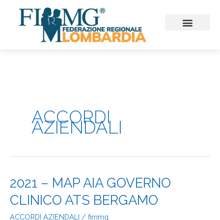
Vai
al
contenuto
CHI SIAMO
CONSIGLIO REGIONALE
SEZIONI PROVINCIALI
CONTINUITA’ ASSISTENZ
FIMMG FORMAZION
EMERGENZA SANITARIA
CONGRESSI ED EVENTI
ACCORDI
AZIENDALI
2021
2021 – MAP AIA GOVERNO
–
CLINICO ATS BERGAMO
MAP
AIA
ACCORDI AZIENDALI
/
fimmg