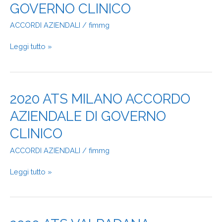
ACCORDO
GOVERNO CLINICO
AZIENDALE
DI
ACCORDI AZIENDALI
/
fimmg
GOVERNO
CLINICO
Leggi tutto »
2020
2020 ATS MILANO ACCORDO
ATS
AZIENDALE DI GOVERNO
MILANO
ACCORDO
CLINICO
AZIENDALE
DI
ACCORDI AZIENDALI
/
fimmg
GOVERNO
CLINICO
Leggi tutto »
2020