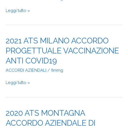
GOVERNO
CLINICO
Leggi tutto »
ATS
BERGAMO
2021
2021 ATS MILANO ACCORDO
ATS
PROGETTUALE VACCINAZIONE
MILANO
ACCORDO
ANTI COVID19
PROGETTUALE
VACCINAZIONE
ACCORDI AZIENDALI
/
fimmg
ANTI
COVID19
Leggi tutto »
2020
2020 ATS MONTAGNA
ATS
ACCORDO AZIENDALE DI
MONTAGNA