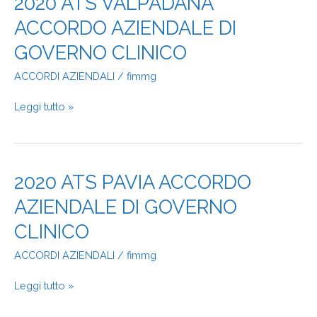
2020 ATS VALPADANA
ATS
ACCORDO AZIENDALE DI
VALPADANA
ACCORDO
GOVERNO CLINICO
AZIENDALE
DI
ACCORDI AZIENDALI
/
fimmg
GOVERNO
CLINICO
Leggi tutto »
2020
2020 ATS PAVIA ACCORDO
ATS
AZIENDALE DI GOVERNO
PAVIA
ACCORDO
CLINICO
AZIENDALE
DI
ACCORDI AZIENDALI
/
fimmg
GOVERNO
CLINICO
Leggi tutto »