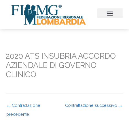
Vai
al
contenuto
CHI SIAMO
CONSIGLIO REGIONALE
SEZIONI PROVINCIALI
CONTINUITA’ ASSISTENZ
FIMMG FORMAZION
EMERGENZA SANITARIA
CONGRESSI ED EVENTI
2020 ATS INSUBRIA ACCORDO
AZIENDALE DI GOVERNO
CLINICO
←
Contrattazione
Contrattazione successivo
→
precedente