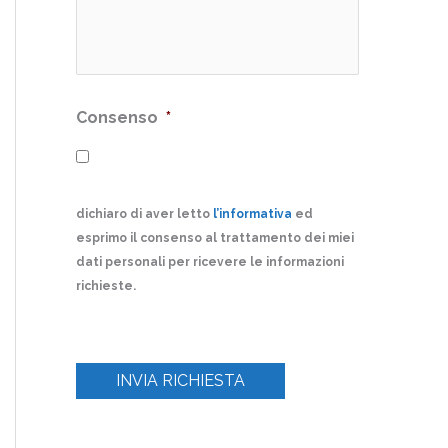
Consenso
*
dichiaro di aver letto
l’informativa
ed
esprimo il consenso al trattamento dei miei
dati personali per ricevere le informazioni
richieste.