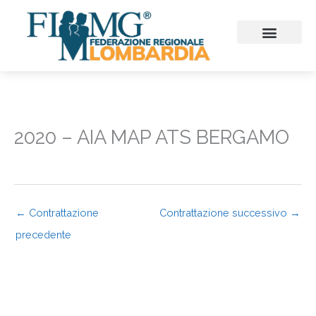
Vai
al
contenuto
CHI SIAMO
CONSIGLIO REGIONALE
SEZIONI PROVINCIALI
CONTINUITA’ ASSISTENZ
FIMMG FORMAZION
EMERGENZA SANITARIA
CONGRESSI ED EVENTI
2020 – AIA MAP ATS BERGAMO
←
Contrattazione
Contrattazione successivo
→
precedente