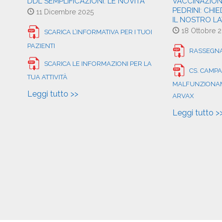
DDL SEMPLIFICAZIONI: LE NOVITÀ
VACCINAZIONI,
PEDRINI: CHI
11 Dicembre 2025
IL NOSTRO L
18 Ottobre 
SCARICA L’INFORMATIVA PER I TUOI
PAZIENTI
RASSEGNA
SCARICA LE INFORMAZIONI PER LA
CS. CAMP
TUA ATTIVITÀ
MALFUNZIONAM
Leggi tutto >>
ARVAX
Leggi tutto >