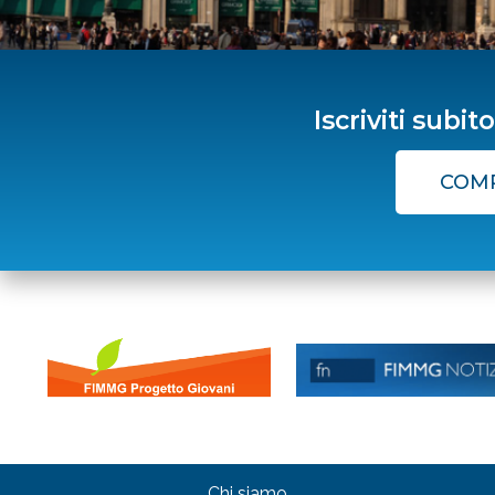
Benvenuti su FIM
Iscriviti subit
Lombardia
COMP
Chi siamo