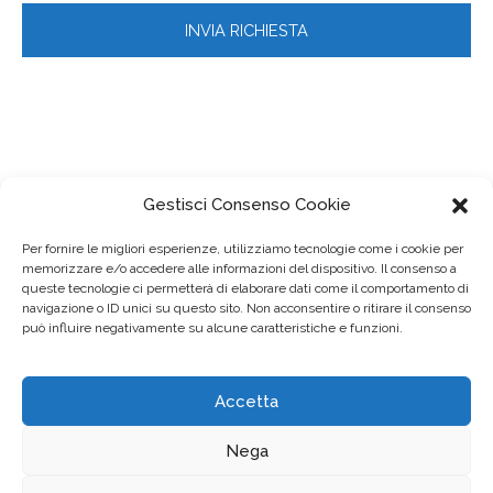
Gestisci Consenso Cookie
Per fornire le migliori esperienze, utilizziamo tecnologie come i cookie per
memorizzare e/o accedere alle informazioni del dispositivo. Il consenso a
queste tecnologie ci permetterà di elaborare dati come il comportamento di
navigazione o ID unici su questo sito. Non acconsentire o ritirare il consenso
può influire negativamente su alcune caratteristiche e funzioni.
Accetta
© 2023
FIMMG Lombardia
– Via Teodosio, 33 – 20131 Milano
tel. 02/70605287 – fax 02/26688203 – info@fimmglombardia.it
Nega
–
Privacy Policy
–
Cookie Policy