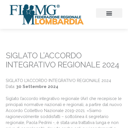
Vai
al
contenuto
CHI SIAMO
CONSIGLIO REGIONALE
SEZIONI PROVINCIALI
CONTINUITA’ ASSISTENZ
FIMMG FORMAZION
EMERGENZA SANITARIA
CONGRESSI ED EVENTI
SIGLATO L’ACCORDO
INTEGRATIVO REGIONALE 2024
SIGLATO L’ACCORDO INTEGRATIVO REGIONALE 2024
Data:
30 Settembre 2024
Siglato l’accordo integrativo regionale (Air) che recepisce le
principali normative nazionali e regionali, a partire dal nuovo
Accordo Collettivo Nazionale 2019-2021. «Siamo
ragionevolmente soddisfatti – sottolinea il segretario
regionale, Paola Pedrini -, è stata una trattativa lunga e non