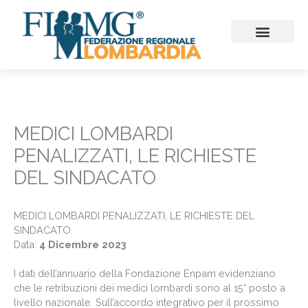
Vai
al
contenuto
CHI SIAMO
CONSIGLIO REGIONALE
SEZIONI PROVINCIALI
CONTINUITA’ ASSISTENZ
FIMMG FORMAZION
EMERGENZA SANITARIA
CONGRESSI ED EVENTI
MEDICI LOMBARDI
PENALIZZATI, LE RICHIESTE
DEL SINDACATO
MEDICI LOMBARDI PENALIZZATI, LE RICHIESTE DEL
SINDACATO
Data:
4 Dicembre 2023
I dati dell’annuario della Fondazione Enpam evidenziano
che le retribuzioni dei medici lombardi sono al 15° posto a
livello nazionale. Sull’accordo integrativo per il prossimo