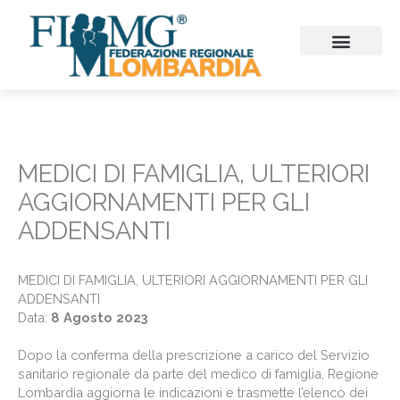
Vai
al
contenuto
CHI SIAMO
CONSIGLIO REGIONALE
SEZIONI PROVINCIALI
CONTINUITA’ ASSISTENZ
FIMMG FORMAZION
EMERGENZA SANITARIA
CONGRESSI ED EVENTI
MEDICI DI FAMIGLIA, ULTERIORI
AGGIORNAMENTI PER GLI
ADDENSANTI
MEDICI DI FAMIGLIA, ULTERIORI AGGIORNAMENTI PER GLI
ADDENSANTI
Data:
8 Agosto 2023
‍Dopo la conferma della prescrizione a carico del Servizio
sanitario regionale da parte del medico di famiglia, Regione
Lombardia aggiorna le indicazioni e trasmette l’elenco dei