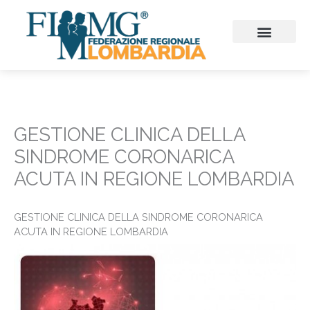
Vai
al
contenuto
CHI SIAMO
CONSIGLIO REGIONALE
SEZIONI PROVINCIALI
CONTINUITA’ ASSISTENZ
FIMMG FORMAZION
EMERGENZA SANITARIA
CONGRESSI ED EVENTI
GESTIONE CLINICA DELLA
SINDROME CORONARICA
ACUTA IN REGIONE LOMBARDIA
GESTIONE CLINICA DELLA SINDROME CORONARICA
ACUTA IN REGIONE LOMBARDIA