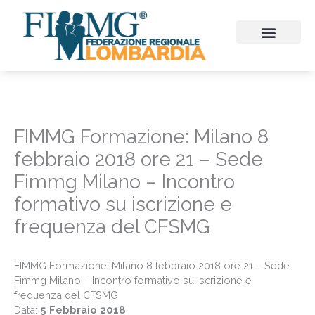
Vai
al
contenuto
CHI SIAMO
CONSIGLIO REGIONALE
SEZIONI PROVINCIALI
CONTINUITA’ ASSISTENZ
FIMMG FORMAZION
EMERGENZA SANITARIA
CONGRESSI ED EVENTI
FIMMG Formazione: Milano 8
febbraio 2018 ore 21 – Sede
Fimmg Milano – Incontro
formativo su iscrizione e
frequenza del CFSMG
FIMMG Formazione: Milano 8 febbraio 2018 ore 21 – Sede
Fimmg Milano – Incontro formativo su iscrizione e
frequenza del CFSMG
Data:
5 Febbraio 2018