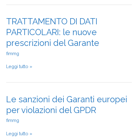
DI
RESPONSABILITA’
DEL
TRATTAMENTO
TRATTAMENTO DI DATI
SANITARIO
DI
PARTICOLARI: le nuove
DATI
PARTICOLARI:
prescrizioni del Garante
le
nuove
fimmg
prescrizioni
del
Leggi tutto »
Garante
Le
Le sanzioni dei Garanti europei
sanzioni
per violazioni del GPDR
dei
Garanti
fimmg
europei
per
Leggi tutto »
violazioni