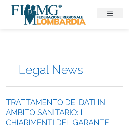
Vai
al
contenuto
CHI SIAMO
CONSIGLIO REGIONALE
SEZIONI PROVINCIALI
CONTINUITA’ ASSISTENZ
FIMMG FORMAZION
EMERGENZA SANITARIA
CONGRESSI ED EVENTI
Legal News
TRATTAMENTO
TRATTAMENTO DEI DATI IN
DEI
AMBITO SANITARIO: I
DATI
IN
CHIARIMENTI DEL GARANTE
AMBITO