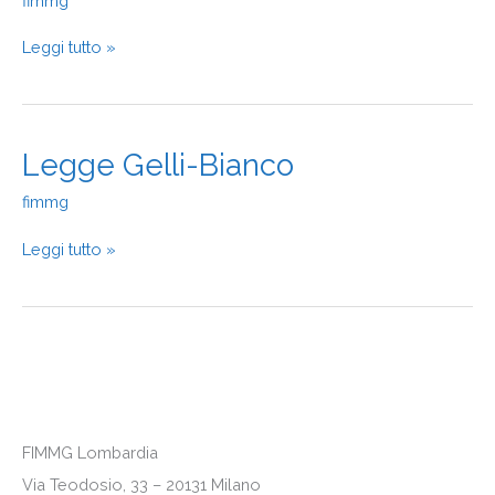
fimmg
DELLE
CURE
Leggi tutto »
Legge
Legge Gelli-Bianco
Gelli-
fimmg
Bianco
Leggi tutto »
FIMMG Lombardia
Via Teodosio, 33 – 20131 Milano