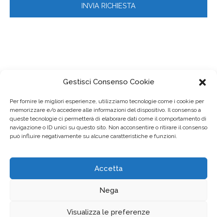
Gestisci Consenso Cookie
Per fornire le migliori esperienze, utilizziamo tecnologie come i cookie per
memorizzare e/o accedere alle informazioni del dispositivo. Il consenso a
queste tecnologie ci permetterà di elaborare dati come il comportamento di
navigazione o ID unici su questo sito. Non acconsentire o ritirare il consenso
può influire negativamente su alcune caratteristiche e funzioni.
Accetta
© 2023
FIMMG Lombardia
– Via Teodosio, 33 – 20131 Milano
tel. 02/70605287 – fax 02/26688203 – info@fimmglombardia.it
Nega
–
Privacy Policy
–
Cookie Policy
Visualizza le preferenze