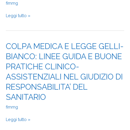
SANITARIO:
fimmg
I
CHIARIMENTI
Leggi tutto »
DEL
GARANTE
COLPA
COLPA MEDICA E LEGGE GELLI-
MEDICA
BIANCO: LINEE GUIDA E BUONE
E
LEGGE
PRATICHE CLINICO-
GELLI-
BIANCO:
ASSISTENZIALI NEL GIUDIZIO DI
LINEE
RESPONSABILITA’ DEL
GUIDA
E
SANITARIO
BUONE
PRATICHE
fimmg
CLINICO-
ASSISTENZIALI
Leggi tutto »
NEL
GIUDIZIO