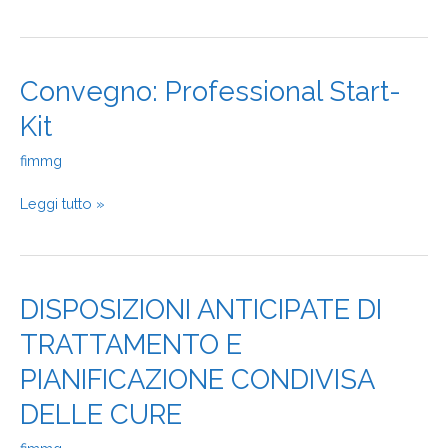
del
GPDR
Convegno:
Convegno: Professional Start-
Professional
Kit
Start-
Kit
fimmg
Leggi tutto »
DISPOSIZIONI
DISPOSIZIONI ANTICIPATE DI
ANTICIPATE
TRATTAMENTO E
DI
TRATTAMENTO
PIANIFICAZIONE CONDIVISA
E
PIANIFICAZIONE
DELLE CURE
CONDIVISA