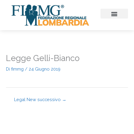
Vai
al
contenuto
CHI SIAMO
CONSIGLIO REGIONALE
SEZIONI PROVINCIALI
CONTINUITA’ ASSISTENZ
FIMMG FORMAZION
EMERGENZA SANITARIA
CONGRESSI ED EVENTI
Legge Gelli-Bianco
Di
fimmg
/
24 Giugno 2019
Legal New successivo
→