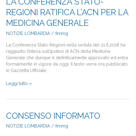
LA CONFERENZA STATO-
CONFERENZA
REGIONI RATIFICA L’ACN PER LA
STATO-
REGIONI
MEDICINA GENERALE
RATIFICA
L’ACN
NOTIZIE LOMBARDIA
/
fimmg
PER
LA
La Conferenza Stato-Regioni nella seduta del 21.6.2018 ha
MEDICINA
raggiunto l’Intesa sull’ipotesi di ACN della Medicina
GENERALE
Generale che dunque è definitivamente approvato ed entra
formalmente in vigore da oggi. Il testo verrà ora pubblicato
in Gazzetta Ufficiale.
Leggi tutto »
CONSENSO
CONSENSO INFORMATO
INFORMATO
NOTIZIE LOMBARDIA
/
fimmg