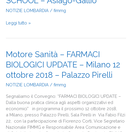
SCHOOL – Asiago-Gallio
ALLA
NOTIZIE LOMBARDIA
/
fimmg
SUMMER
SCHOOL
–
Leggi tutto »
Asiago-
Gallio
Motore
Motore Sanità – FARMACI
Sanità
BIOLOGICI UPDATE – Milano 12
–
FARMACI
ottobre 2018 – Palazzo Pirelli
BIOLOGICI
UPDATE
NOTIZIE LOMBARDIA
/
fimmg
–
Milano
Segnaliamo il Convegno: “FARMACI BIOLOGICI UPDATE –
12
Dalla buona pratica clinica agli aspetti organizzativi ed
ottobre
economici” in programma il prossimo 12 ottobre 2018,
2018
a Milano, presso Palazzo Pirelli, Sala Pirelli in Via Fabio Filzi
–
22, con la partecipazione di Fiorenzo Corti, Vice Segretario
Palazzo
Nazionale FIMMG e Responsabile Area Comunicazione e