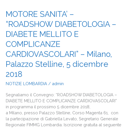
CON
ESSA
MOTORE
MOTORE SANITA’ –
CONVENZIONATO
SANITA’
“ROADSHOW DIABETOLOGIA –
–
“ROADSHOW
DIABETE MELLITO E
DIABETOLOGIA
–
COMPLICANZE
DIABETE
CARDIOVASCOLARI” – Milano,
MELLITO
E
Palazzo Stelline, 5 dicembre
COMPLICANZE
CARDIOVASCOLARI”
2018
–
NOTIZIE LOMBARDIA
/
admin
Milano,
Palazzo
Segnaliamo il Convegno: “ROADSHOW DIABETOLOGIA –
Stelline,
DIABETE MELLITO E COMPLICANZE CARDIOVASCOLARI”
5
in programma il prossimo 5 dicembre 2018,
dicembre
a Milano, presso Palazzo Stelline, Corso Magenta 61, con
2018
la partecipazione di Gabriella Levato, Segretario Generale
Regionale FIMMG Lombardia. Iscrizione gratuita al seguente