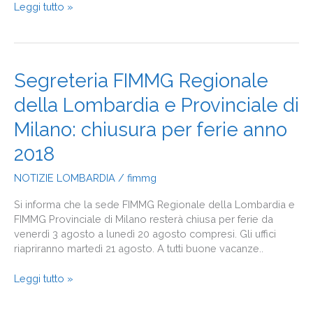
Leggi tutto »
Segreteria
Segreteria FIMMG Regionale
FIMMG
della Lombardia e Provinciale di
Regionale
della
Milano: chiusura per ferie anno
Lombardia
e
2018
Provinciale
NOTIZIE LOMBARDIA
/
fimmg
di
Milano:
Si informa che la sede FIMMG Regionale della Lombardia e
chiusura
FIMMG Provinciale di Milano resterà chiusa per ferie da
per
venerdì 3 agosto a lunedì 20 agosto compresi. Gli uffici
ferie
riapriranno martedì 21 agosto. A tutti buone vacanze..
anno
2018
Leggi tutto »