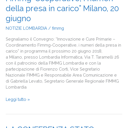
e
Cure
della presa in carico” Milano, 20
Primarie
giugno
–
Coordinamento
NOTIZIE LOMBARDIA
/
fimmg
Fimmg-
Cooperative,
Segnaliamo il Convegno: “Innovazione e Cure Primarie –
i
Coordinamento Fimmg-Cooperative, i numeri della presa in
numeri
carico” in programma il prossimo 20 giugno 2018,
della
a Milano, presso Lombardia Informatica, Via T. Taramelli 26
presa
con il patrocinio della FIMMG Lombardia e con la
in
partecipazione di Fiorenzo Corti, Vice Segretario
carico”
Nazionale FIMMG e Responsabile Area Comunicazione e
Milano,
di Gabriella Levato, Segretario Generale Regionale FIMMG
20
Lombardia
giugno
Leggi tutto »
LA