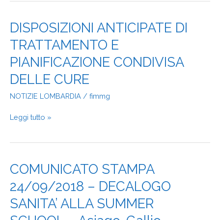
DISPOSIZIONI
DISPOSIZIONI ANTICIPATE DI
ANTICIPATE
TRATTAMENTO E
DI
TRATTAMENTO
PIANIFICAZIONE CONDIVISA
E
PIANIFICAZIONE
DELLE CURE
CONDIVISA
NOTIZIE LOMBARDIA
/
fimmg
DELLE
CURE
Leggi tutto »
COMUNICATO
COMUNICATO STAMPA
STAMPA
24/09/2018 – DECALOGO
24/09/2018
–
SANITA’ ALLA SUMMER
DECALOGO
SANITA’