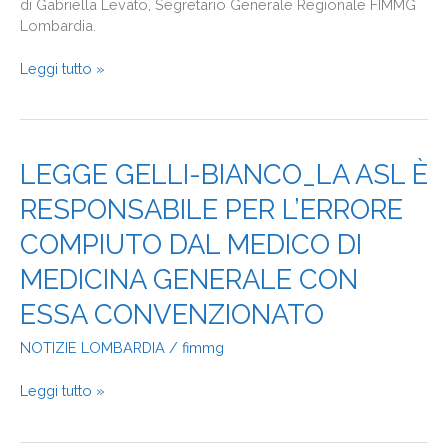
Pirelli
di Gabriella Levato, Segretario Generale Regionale FIMMG
Lombardia.
Leggi tutto »
LEGGE
LEGGE GELLI-BIANCO_LA ASL È
GELLI-
RESPONSABILE PER L’ERRORE
BIANCO_LA
ASL
COMPIUTO DAL MEDICO DI
È
RESPONSABILE
MEDICINA GENERALE CON
PER
ESSA CONVENZIONATO
L’ERRORE
COMPIUTO
NOTIZIE LOMBARDIA
/
fimmg
DAL
MEDICO
Leggi tutto »
DI
MEDICINA
GENERALE