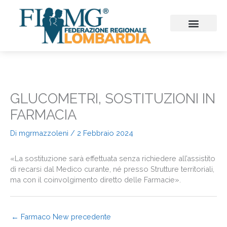
Vai
al
contenuto
CHI SIAMO
CONSIGLIO REGIONALE
SEZIONI PROVINCIALI
CONTINUITA’ ASSISTENZ
FIMMG FORMAZION
EMERGENZA SANITARIA
CONGRESSI ED EVENTI
GLUCOMETRI, SOSTITUZIONI IN
FARMACIA
Di
mgrmazzoleni
/
2 Febbraio 2024
«La sostituzione sarà effettuata senza richiedere all’assistito
di recarsi dal Medico curante, né presso Strutture territoriali,
ma con il coinvolgimento diretto delle Farmacie».
←
Farmaco New precedente