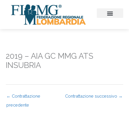
Vai
al
contenuto
CHI SIAMO
CONSIGLIO REGIONALE
SEZIONI PROVINCIALI
CONTINUITA’ ASSISTENZ
FIMMG FORMAZION
EMERGENZA SANITARIA
CONGRESSI ED EVENTI
2019 – AIA GC MMG ATS
INSUBRIA
←
Contrattazione
Contrattazione successivo
→
precedente