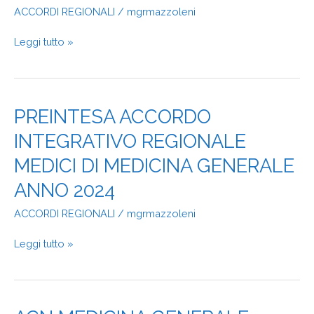
“DOC”_CAMPAGNA
ACCORDI REGIONALI
/
mgrmazzoleni
SOCIAL
Leggi tutto »
PREINTESA
PREINTESA ACCORDO
ACCORDO
INTEGRATIVO REGIONALE
INTEGRATIVO
REGIONALE
MEDICI DI MEDICINA GENERALE
MEDICI
DI
ANNO 2024
MEDICINA
ACCORDI REGIONALI
/
mgrmazzoleni
GENERALE
ANNO
2024
Leggi tutto »
ACN