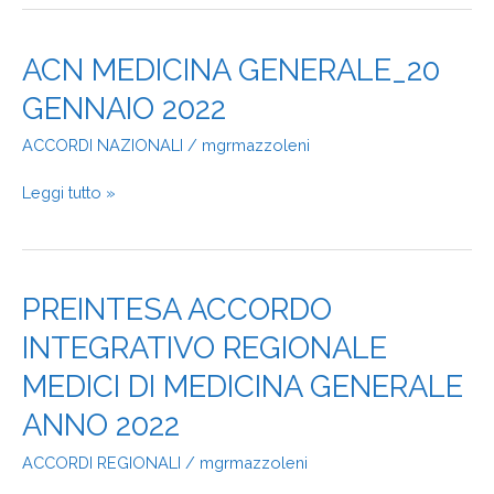
ACN
ACN MEDICINA GENERALE_20
MEDICINA
GENNAIO 2022
GENERALE_20
GENNAIO
ACCORDI NAZIONALI
/
mgrmazzoleni
2022
Leggi tutto »
PREINTESA
PREINTESA ACCORDO
ACCORDO
INTEGRATIVO REGIONALE
INTEGRATIVO
REGIONALE
MEDICI DI MEDICINA GENERALE
MEDICI
DI
ANNO 2022
MEDICINA
ACCORDI REGIONALI
/
mgrmazzoleni
GENERALE
ANNO