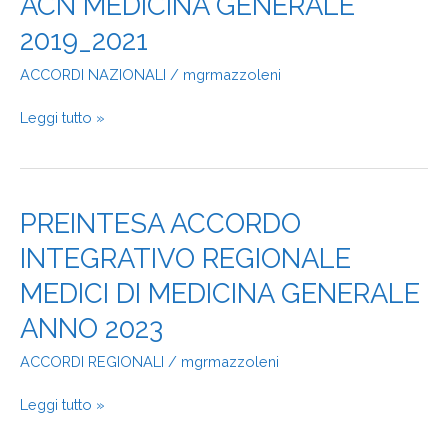
ACN MEDICINA GENERALE
MEDICINA
2019_2021
GENERALE
2019_2021
ACCORDI NAZIONALI
/
mgrmazzoleni
Leggi tutto »
PREINTESA
PREINTESA ACCORDO
ACCORDO
INTEGRATIVO REGIONALE
INTEGRATIVO
REGIONALE
MEDICI DI MEDICINA GENERALE
MEDICI
DI
ANNO 2023
MEDICINA
ACCORDI REGIONALI
/
mgrmazzoleni
GENERALE
ANNO
2023
Leggi tutto »