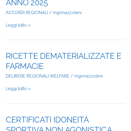
DI
ANNO 2025
MEDICINA
ACCORDI REGIONALI
/
mgrmazzoleni
GENERALE
ANNO
2025
Leggi tutto »
RICETTE
RICETTE DEMATERIALIZZATE E
DEMATERIALIZZATE
FARMACIE
E
FARMACIE
DELIBERE REGIONALI WELFARE
/
mgrmazzoleni
Leggi tutto »
CERTIFICATI
CERTIFICATI IDONEITÀ
IDONEITÀ
SPORTIVA NON AGONISTICA
SPORTIVA