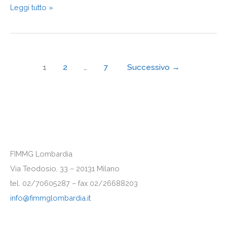
2022
Leggi tutto »
1
2
…
7
Successivo
→
FIMMG Lombardia
Via Teodosio, 33 – 20131 Milano
tel. 02/70605287 – fax 02/26688203
info@fimmglombardia.it