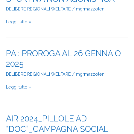
NON
DELIBERE REGIONALI WELFARE
/
mgrmazzoleni
AGONISTICA
Leggi tutto »
PAI:
PAI: PROROGA AL 26 GENNAIO
PROROGA
2025
AL
26
DELIBERE REGIONALI WELFARE
/
mgrmazzoleni
GENNAIO
2025
Leggi tutto »
AIR
AIR 2024_PILLOLE AD
2024_PILLOLE
“DOC”_CAMPAGNA SOCIAL
AD