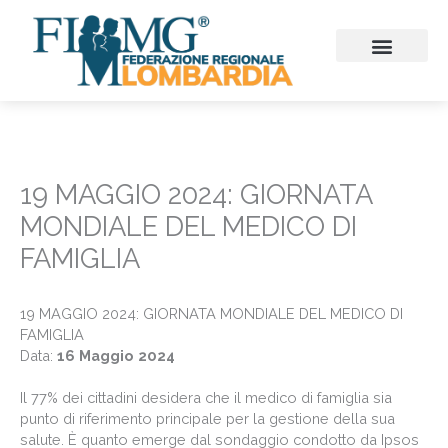
Vai
al
contenuto
CHI SIAMO
CONSIGLIO REGIONALE
SEZIONI PROVINCIALI
CONTINUITA’ ASSISTENZ
FIMMG FORMAZION
EMERGENZA SANITARIA
CONGRESSI ED EVENTI
19 MAGGIO 2024: GIORNATA
MONDIALE DEL MEDICO DI
FAMIGLIA
19 MAGGIO 2024: GIORNATA MONDIALE DEL MEDICO DI
FAMIGLIA
Data:
16 Maggio 2024
Il 77% dei cittadini desidera che il medico di famiglia sia
punto di riferimento principale per la gestione della sua
salute. È quanto emerge dal sondaggio condotto da Ipsos